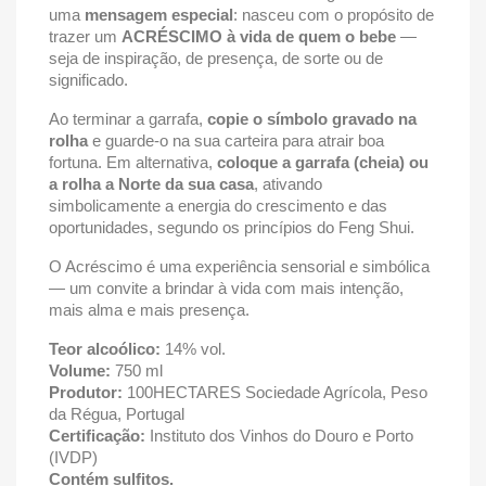
uma
mensagem especial
: nasceu com o propósito de
trazer um
ACRÉSCIMO à vida de quem o bebe
—
seja de inspiração, de presença, de sorte ou de
significado.
Ao terminar a garrafa,
copie o símbolo gravado na
rolha
e guarde-o na sua carteira para atrair boa
fortuna. Em alternativa,
coloque a garrafa (cheia) ou
a rolha a Norte da sua casa
, ativando
simbolicamente a energia do crescimento e das
oportunidades, segundo os princípios do Feng Shui.
O Acréscimo é uma experiência sensorial e simbólica
— um convite a brindar à vida com mais intenção,
mais alma e mais presença.
Teor alcoólico:
14% vol.
Volume:
750 ml
Produtor:
100HECTARES Sociedade Agrícola, Peso
da Régua, Portugal
Certificação:
Instituto dos Vinhos do Douro e Porto
(IVDP)
Contém sulfitos.