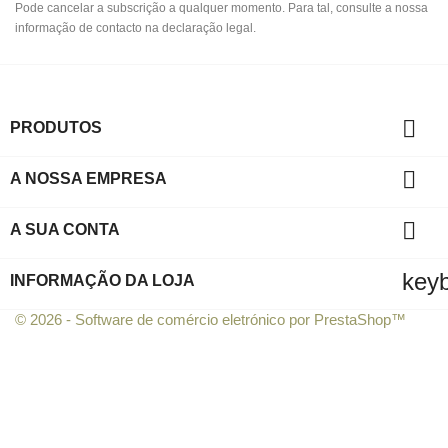
Pode cancelar a subscrição a qualquer momento. Para tal, consulte a nossa
informação de contacto na declaração legal.

PRODUTOS

A NOSSA EMPRESA

A SUA CONTA
key
INFORMAÇÃO DA LOJA
© 2026 - Software de comércio eletrónico por PrestaShop™