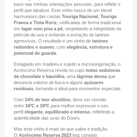
base nas minhas orientações pessoais, para refletir o
perfil que idealizei. Este vinho nasce de um blend
harmonioso das castas
Touriga Nacional, Touriga
Franca e Tinta Roriz
, vinificadas de forma tradicional
em
lagar com pisa a pé
, respeitando a integridade da
película da uva e evitando a extração de taninos
agressivos. O resultado é um vinho de
taninos
redondos e suaves
, com
elegância, estrutura e
potencial de guarda
.
Estagiado em madeira e sujeito a microoxigenação, o
Acréscimo Reserva revela no copo
notas sedutoras
de chocolate e baunilha
, uma
lágrima densa
que
denuncia volume de boca e alguns
açúcares
residuais
, tornando-o ideal para momentos especiais.
Com
14% de teor alcoólico
, deve ser servido
entre
16ºC e 18ºC
para melhor expressar o seu
perfil
elegante, equilibrado e intenso
, refletindo a
autenticidade das uvas do Douro.
Mas este vinho é mais do que sabor e tradição.
O
Acréscimo Reserva 2023
traz consigo